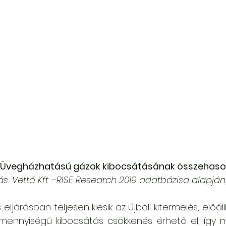
Üvegházhatású gázok kibocsátásának összehaso
ás: Vettó Kft –RISE Research 2019 adatbázisa alapján
eljárásban teljesen kiesik az újbóli kitermelés, előállít
ns mennyiségű kibocsátás csökkenés érhető el, így 