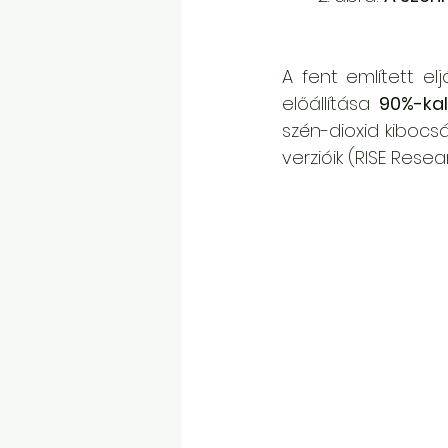
A fent említett e
előállítása 
90%-kal
szén-dioxid kibocsá
verzióik (RISE Resea