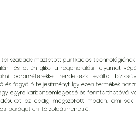
ltal szabadalmaztatott purifikációs technológiának
lén- és etilén-glikol a regenerálási folyamat vég
lmi paraméterekkel rendelkezik, ezáltal biztosít
és fagyálló teljesítményt. Így ezen termékek haszn
egy egyre karbonsemlegessé és fenntarthatóvá váló
ködésüket az eddig megszokott módon, ami sok
s iparágat érintő zöldátmenetről.