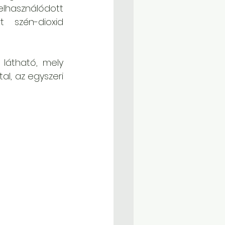
lhasználódott 
 szén-dioxid 
 látható, mely 
l, az egyszeri 