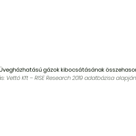
Üvegházhatású gázok kibocsátásának összehason
ás: Vettó Kft – RISE Research 2019 adatbázisa alapjá