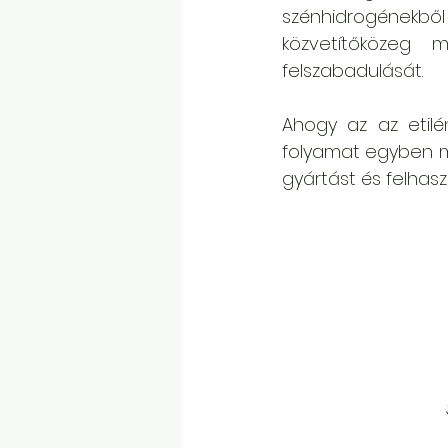
szénhidrogénekből 
közvetítőközeg 
felszabadulását. 
Ahogy az az etilén
folyamat egyben meg
gyártást és felhasz