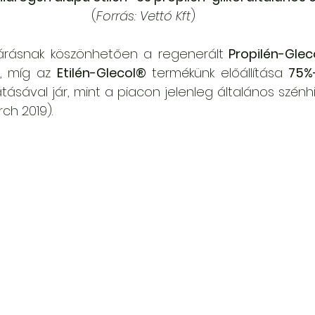
(
Forrás: Vettó Kft
)
ljárásnak köszönhetően a regenerált
 Propilén-Gle
, míg az 
Etilén-Glecol®
 termékünk előállítása 
75%
tásával jár, mint a piacon jelenleg általános szénh
rch 2019).