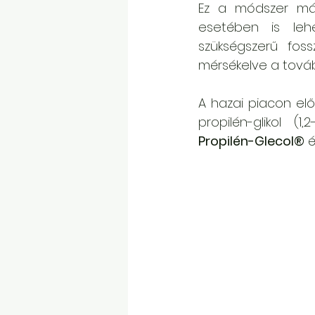
Ez a módszer már 
esetében is lehe
szükségszerű foss
mérsékelve a továb
A hazai piacon elős
Propilén-Glecol®
 