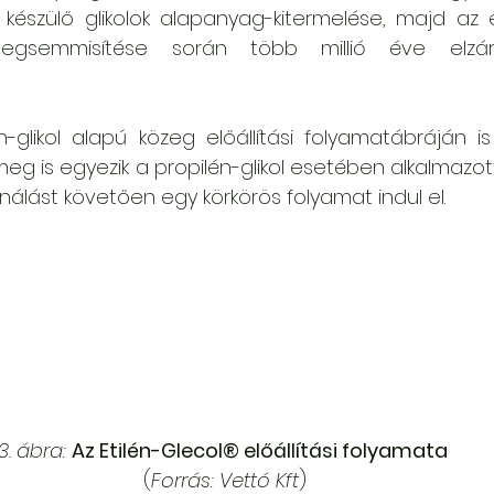
készülő glikolok alapanyag-kitermelése, majd az e
megsemmisítése során több millió éve elzárt
-glikol alapú közeg előállítási folyamatábráján is
 is egyezik a propilén-glikol esetében alkalmazotta
nálást követően egy körkörös folyamat indul el. 
3. ábra:
Az Etilén-Glecol® előállítási folyamata
(
Forrás: Vettó Kft
)