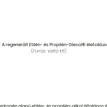
:
A regenerált Etilén- és Propilén-Glecol® életciklus
(
Forrás: Vettó Kft
)
idrogén alapú etilén- és propilén-glikol általános é