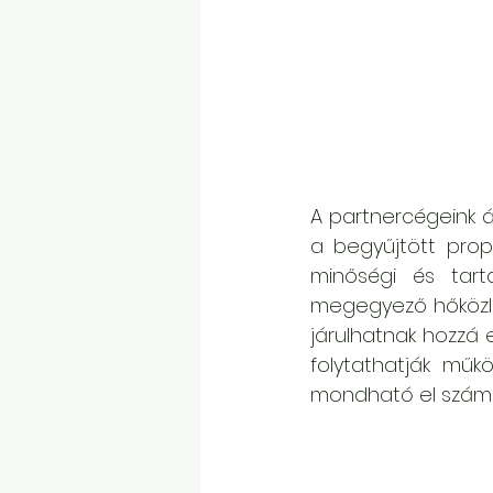
A partnercégeink á
a begyűjtött propi
minőségi és tarta
megegyező hőközlő 
járulhatnak hozzá 
folytathatják mű
mondható el számo