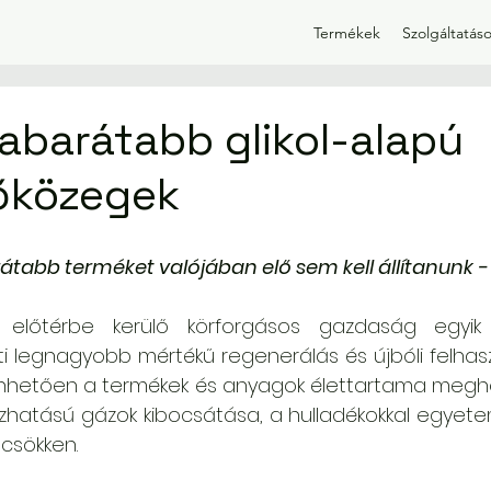
Termékek
Szolgáltatás
mabarátabb glikol-alapú
őközegek
átabb terméket valójában elő sem kell állítanunk - 
előtérbe kerülő körforgásos gazdaság egyik a
ti legnagyobb mértékű regenerálás és újbóli felhasz
nhetően a termékek és anyagok élettartama megho
zhatású gázok kibocsátása, a hulladékokkal egyete
csökken. 