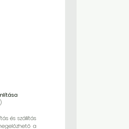
nlítása
)
ás és szállítás 
megelőzhető a 