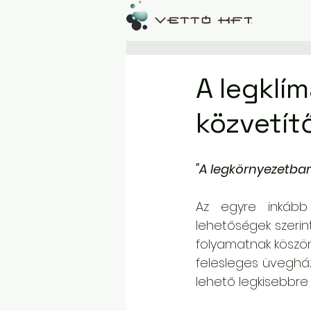
A legklí
közvetít
"A legkörnyezetbar
Az egyre inkább 
lehetőségek szerin
folyamatnak köszö
felesleges üveghá
lehető legkisebbre 