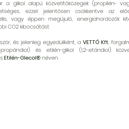
a glikol alapú közvetítőközegek (propilén- vagy e
tséges, ezzel jelentősen csökkentve az előáll
zilis, vagy éppen megújuló, energiahordozók kite
bi CO2 kibocsátást.
zör, és jelenleg egyedüliként, a 
VETTÓ Kft.
 forgal
és
 Etilén-Glecol®
 néven. 