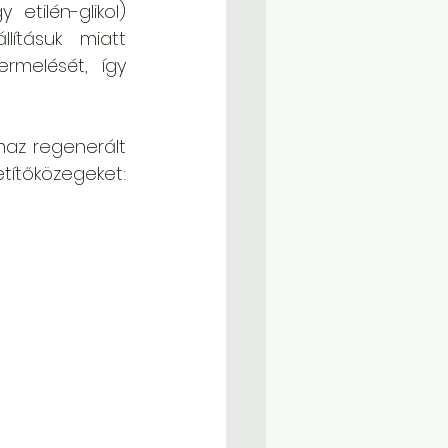
tilén-glikol) 
ításuk miatt 
rmelését, így 
maz regenerált 
propilén-glikol (1,2-propándiol) és etilén-glikol (1,2-etándiol) közvetítőközegeket: 