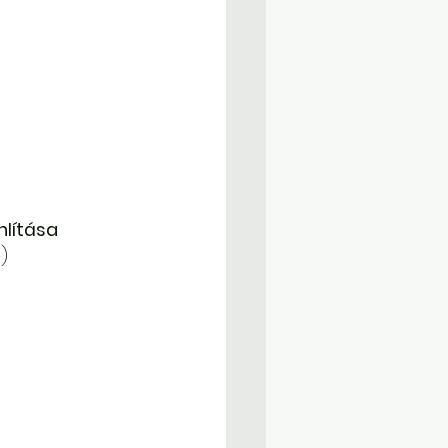
lítása
n
)