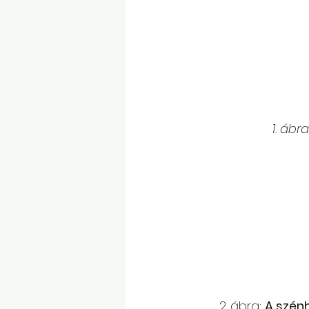
1. ábra
2. ábra: 
A szénh