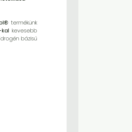
col®
 termékünk 
-kal
 kevesebb 
idrogén bázisú 