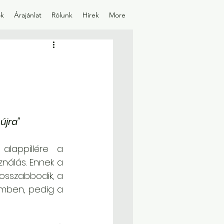
ok
Árajánlat
Rólunk
Hírek
More
újra"
lappillére a 
nálás. Ennek a 
sszabbodik, a 
mben, pedig a 