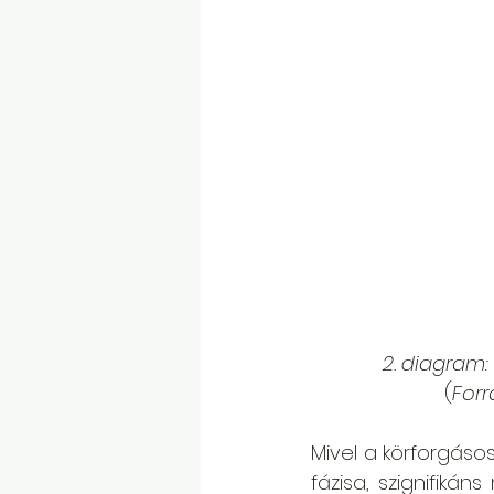
2. diagram:
(
Forr
Mivel a körforgásos 
fázisa, szignifiká