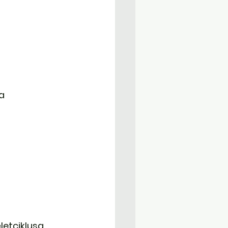
a
letciklusa