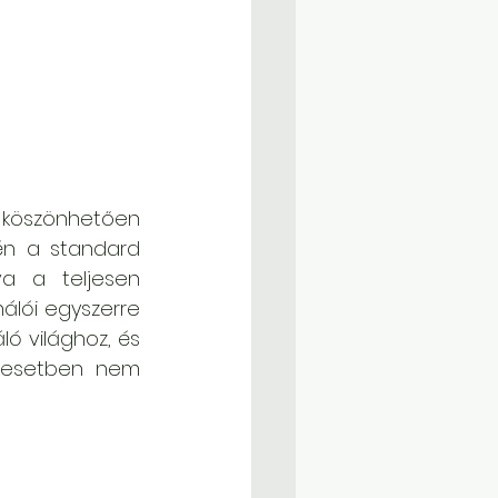
 köszönhetően 
én a standard 
va a teljesen 
álói egyszerre 
 világhoz, és 
 esetben nem 